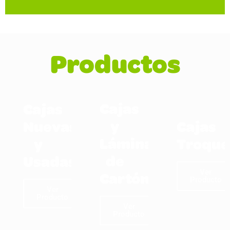
Productos
Cajas
Cajas
y
Nuevas
Cajas
Láminas
y
Troque
de
Usadas
Ver
Cartón
Producto
Ver
Producto
Ver
Producto