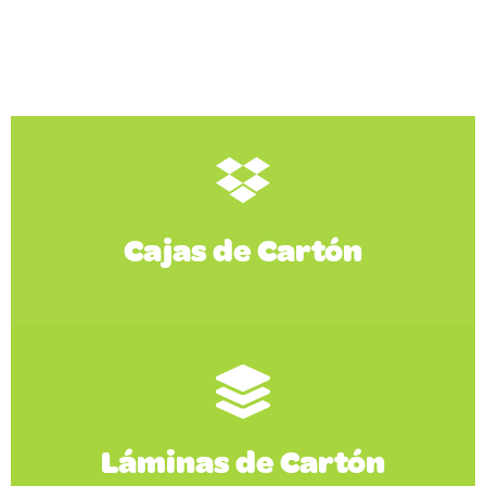
tipo de mercancías.
Cajas de Cartón
Cajas de Cartón
Láminas de Cartón
Ver Productos