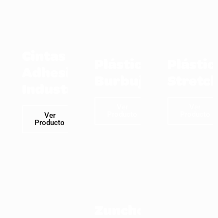
Cintas
Plástico
Plástic
Adhesivas
Burbuja
Stretc
Industriales
Ver
Ver
Producto
Producto
Ver
Producto
Zuncho